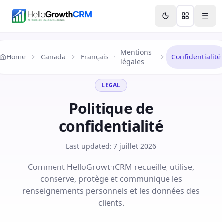
Skip to content
Features
Agency CRM
CRM for Startups
Resource
Mentions
Home
Canada
Français
Confidentialité
légales
LEGAL
Politique de
confidentialité
Last updated:
7 juillet 2026
Comment HelloGrowthCRM recueille, utilise,
conserve, protège et communique les
renseignements personnels et les données des
clients.