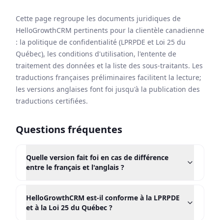
Cette page regroupe les documents juridiques de
HelloGrowthCRM pertinents pour la clientèle canadienne
: la politique de confidentialité (LPRPDE et Loi 25 du
Québec), les conditions d'utilisation, l'entente de
traitement des données et la liste des sous-traitants. Les
traductions françaises préliminaires facilitent la lecture;
les versions anglaises font foi jusqu'à la publication des
traductions certifiées.
Questions fréquentes
Quelle version fait foi en cas de différence
entre le français et l'anglais ?
Les versions anglaises demeurent les documents
faisant autorité tant que les traductions françaises
HelloGrowthCRM est-il conforme à la LPRPDE
certifiées ne sont pas publiées. Les pages
et à la Loi 25 du Québec ?
françaises marquées « version préliminaire » sont