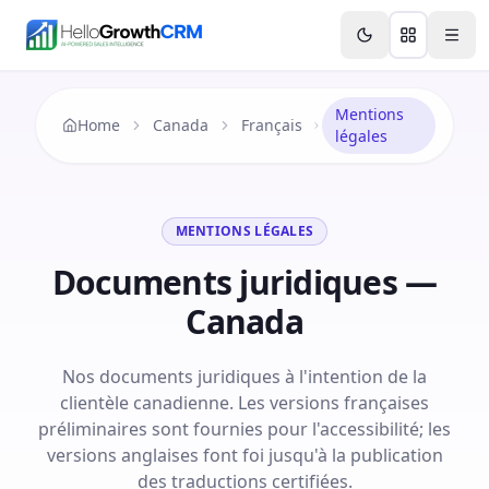
Skip to content
Features
Agency CRM
CRM for Startups
Resource
Mentions
Home
Canada
Français
légales
MENTIONS LÉGALES
Documents juridiques —
Canada
Nos documents juridiques à l'intention de la
clientèle canadienne. Les versions françaises
préliminaires sont fournies pour l'accessibilité; les
versions anglaises font foi jusqu'à la publication
des traductions certifiées.