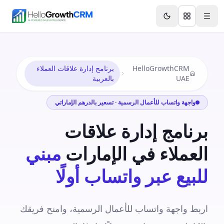
Skip to content
Features
Agency CRM
CRM for Startups
Resource
HelloGrowthCRM
برنامج إدارة علاقات العملاء
UAE
بالعربية
واجهة واتساب للأعمال الرسمية · تسعير بالدرهم الإماراتي
برنامج إدارة علاقات
العملاء في الإمارات
مبني
للبيع عبر واتساب أولًا
اربط واجهة واتساب للأعمال الرسمية، وامنح فريقك