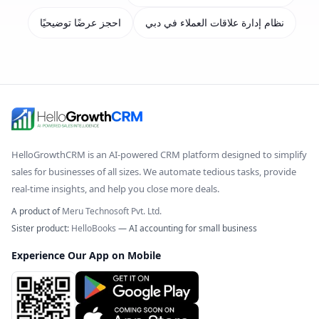
نظام إدارة علاقات العملاء في دبي
احجز عرضًا توضيحيًا
HelloGrowthCRM
is an AI-powered CRM platform designed to simplify
sales for businesses of all sizes. We automate tedious tasks, provide
real-time insights, and help you close more deals.
A product of
Meru Technosoft Pvt. Ltd.
Sister product:
HelloBooks
— AI accounting for small business
Experience Our App on Mobile