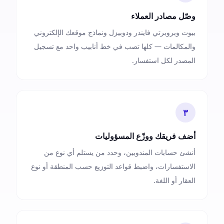
وصّل مصادر العملاء
بيوت وبروبرتي فايندر ودوبيزل ونماذج موقعك الإلكتروني
والمكالمات — كلها تصب في خط أنابيب واحد مع تسجيل
المصدر لكل استفسار.
٣
أضف فريقك ووزّع المسؤوليات
أنشئ حسابات المندوبين، وحدد من يستلم أي نوع من
الاستفسارات، واضبط قواعد التوزيع حسب المنطقة أو نوع
العقار أو اللغة.